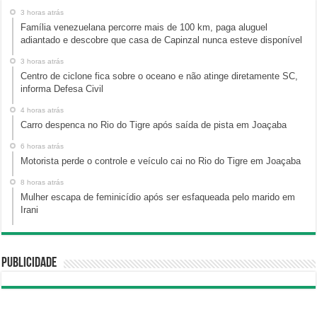
3 horas atrás
Família venezuelana percorre mais de 100 km, paga aluguel
adiantado e descobre que casa de Capinzal nunca esteve disponível
3 horas atrás
Centro de ciclone fica sobre o oceano e não atinge diretamente SC,
informa Defesa Civil
4 horas atrás
Carro despenca no Rio do Tigre após saída de pista em Joaçaba
6 horas atrás
Motorista perde o controle e veículo cai no Rio do Tigre em Joaçaba
8 horas atrás
Mulher escapa de feminicídio após ser esfaqueada pelo marido em
Irani
Publicidade