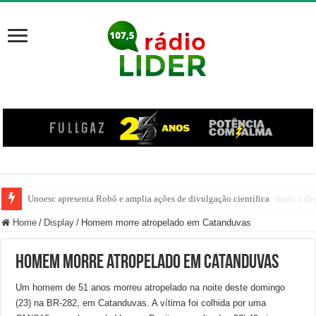
Unoesc apresenta Robô e amplia ações de divulgação científica
Família venezuelana percorre mais de 100 km, paga aluguel adiantado e de
Home
/
Display
/
Homem morre atropelado em Catanduvas
Homem morre atropelado em Catanduvas
Um homem de 51 anos morreu atropelado na noite deste domingo
(23) na BR-282, em Catanduvas. A vítima foi colhida por uma