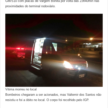
GM/S10 com placas de Vargem Bonita por volta das 23h40min nas
proximidades do terminal rodoviário.
Vitima morreu no local
Bombeiros chegaram a ser acionados, mas Valtemir dos Santos não
resistiu e foi a óbito no local. O corpo foi recolhido pelo IGP.