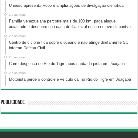
Unoesc apresenta Robô e amplia ações de divulgação científica
2 dias atrás
Família venezuelana percorre mais de 100 km, paga aluguel
adiantado e descobre que casa de Capinzal nunca esteve disponível
2 dias atrás
Centro de ciclone fica sobre o oceano e não atinge diretamente SC,
informa Defesa Civil
2 dias atrás
Carro despenca no Rio do Tigre após saída de pista em Joaçaba
2 dias atrás
Motorista perde o controle e veículo cai no Rio do Tigre em Joaçaba
Publicidade