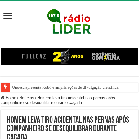
Unoesc apresenta Robô e amplia ações de divulgação científica
Família venezuelana percorre mais de 100 km, paga aluguel adiantado e de
Home
/
Notícias
/
Homem leva tiro acidental nas pernas após
companheiro se desequilibrar durante caçada
Homem leva tiro acidental nas pernas após
companheiro se desequilibrar durante
caçada