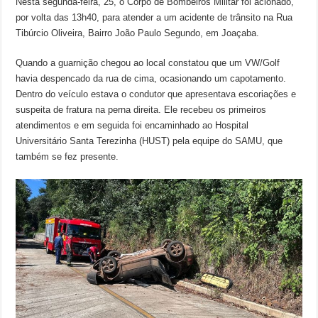
Nesta segunda-feira, 25, o Corpo de Bombeiros Militar foi acionado,
por volta das 13h40, para atender a um acidente de trânsito na Rua
Tibúrcio Oliveira, Bairro João Paulo Segundo, em Joaçaba.
Quando a guarnição chegou ao local constatou que um VW/Golf
havia despencado da rua de cima, ocasionando um capotamento.
Dentro do veículo estava o condutor que apresentava escoriações e
suspeita de fratura na perna direita. Ele recebeu os primeiros
atendimentos e em seguida foi encaminhado ao Hospital
Universitário Santa Terezinha (HUST) pela equipe do SAMU, que
também se fez presente.