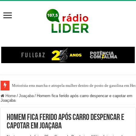
Motorista erra marcha e atropela mulher dentro de posto de gasolina em Her
Homem invade prédio, desacata policiais e é preso após confusão no Centr
Home
/
Joaçaba
/
Homem fica ferido após carro despencar e capotar em
Joaçaba
Homem fica ferido após carro despencar e
capotar em Joaçaba