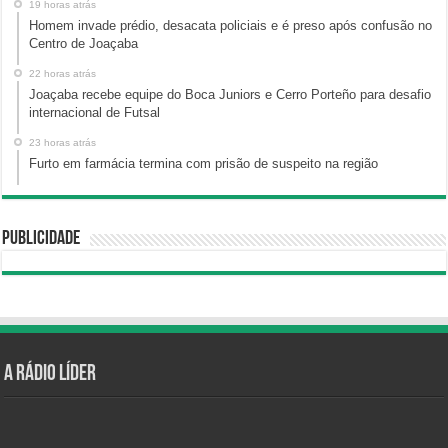
19 horas atrás
Homem invade prédio, desacata policiais e é preso após confusão no
Centro de Joaçaba
22 horas atrás
Joaçaba recebe equipe do Boca Juniors e Cerro Porteño para desafio
internacional de Futsal
23 horas atrás
Furto em farmácia termina com prisão de suspeito na região
Publicidade
A Rádio Líder