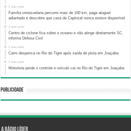
2 dias atrás
Família venezuelana percorre mais de 100 km, paga aluguel
adiantado e descobre que casa de Capinzal nunca esteve disponível
2 dias atrás
Centro de ciclone fica sobre o oceano e não atinge diretamente SC,
informa Defesa Civil
2 dias atrás
Carro despenca no Rio do Tigre após saída de pista em Joaçaba
2 dias atrás
Motorista perde o controle e veículo cai no Rio do Tigre em Joaçaba
Publicidade
A Rádio Líder