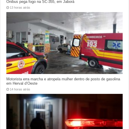
Ônibus pega fogo na SC-355, em Jaborá
13 horas atrás
Motorista erra marcha e atropela mulher dentro de posto de gasolina
em Herval d’Oeste
14 horas atrás