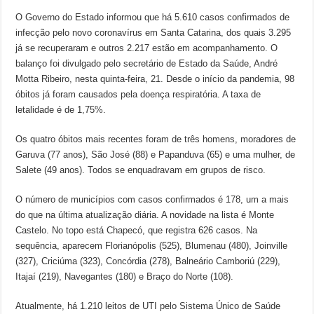
O Governo do Estado informou que há 5.610 casos confirmados de
infecção pelo novo coronavírus em Santa Catarina, dos quais 3.295
já se recuperaram e outros 2.217 estão em acompanhamento. O
balanço foi divulgado pelo secretário de Estado da Saúde, André
Motta Ribeiro, nesta quinta-feira, 21. Desde o início da pandemia, 98
óbitos já foram causados pela doença respiratória. A taxa de
letalidade é de 1,75%.
Os quatro óbitos mais recentes foram de três homens, moradores de
Garuva (77 anos), São José (88) e Papanduva (65) e uma mulher, de
Salete (49 anos). Todos se enquadravam em grupos de risco.
O número de municípios com casos confirmados é 178, um a mais
do que na última atualização diária. A novidade na lista é Monte
Castelo. No topo está Chapecó, que registra 626 casos. Na
sequência, aparecem Florianópolis (525), Blumenau (480), Joinville
(327), Criciúma (323), Concórdia (278), Balneário Camboriú (229),
Itajaí (219), Navegantes (180) e Braço do Norte (108).
Atualmente, há 1.210 leitos de UTI pelo Sistema Único de Saúde