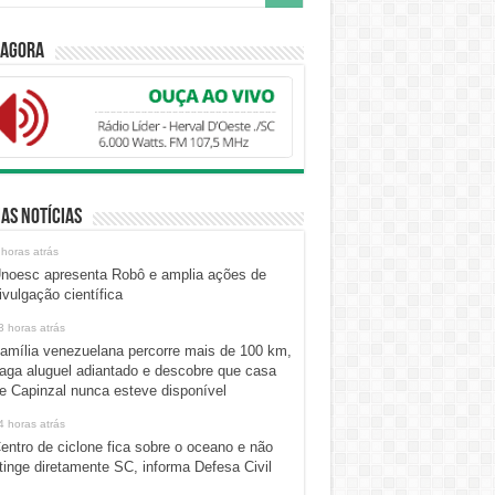
 Agora
as Notícias
 horas atrás
noesc apresenta Robô e amplia ações de
ivulgação científica
3 horas atrás
amília venezuelana percorre mais de 100 km,
aga aluguel adiantado e descobre que casa
e Capinzal nunca esteve disponível
4 horas atrás
entro de ciclone fica sobre o oceano e não
tinge diretamente SC, informa Defesa Civil