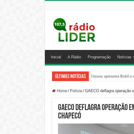
Inicial
A Rádio
Programação
Notícias
Últimas Notícias
Unoesc apresenta Robô e a
Home
/
Polícia
/
GAECO deflagra operação 
GAECO deflagra operação em
Chapecó