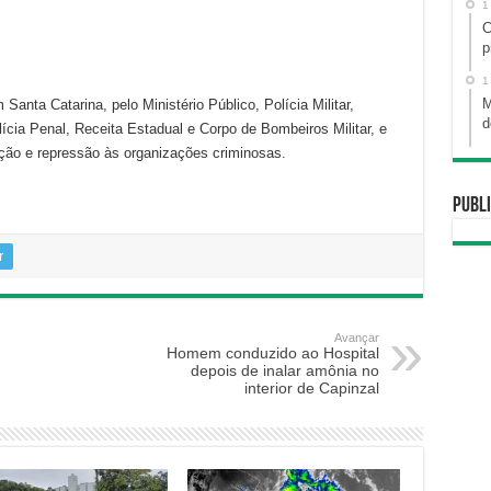
1
C
p
1
M
nta Catarina, pelo Ministério Público, Polícia Militar,
d
olícia Penal, Receita Estadual e Corpo de Bombeiros Militar, e
nção e repressão às organizações criminosas.
Publi
r
Avançar
Homem conduzido ao Hospital
depois de inalar amônia no
interior de Capinzal