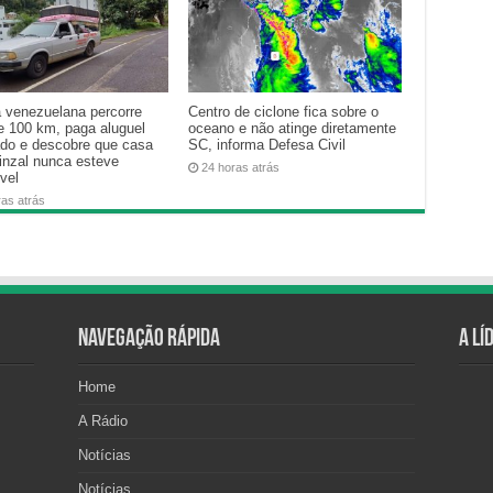
a venezuelana percorre
Centro de ciclone fica sobre o
e 100 km, paga aluguel
oceano e não atinge diretamente
ado e descobre que casa
SC, informa Defesa Civil
inzal nunca esteve
24 horas atrás
vel
ras atrás
Navegação Rápida
A Lí
Home
A Rádio
Notícias
Notícias