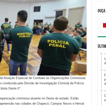
Ouça
Últim
5
U
d
2
F
o de Atuação Especial de Combate às Organizações Criminosas
p
 conduzida pela Divisão de Investigação Criminal da Polícia
d
élula Oeste II”.
2
C
organização criminosa atuante no Oeste do estado. Estão
a
apreensão nas cidades de Chapecó, Campos Novos e Herval