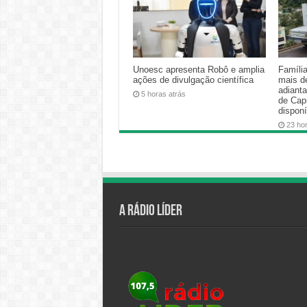
Unoesc apresenta Robô e amplia
Famíli
ações de divulgação científica
mais d
adiant
5 horas atrás
de Cap
disponí
23 ho
A Rádio Líder