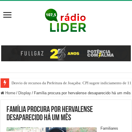
Desvio de recursos da Prefeitura de Joaçaba: CPI sugere indiciamento de 11
PM prende homem por agredir companheira e apreende quase 1 kg de drogas
Home
/
Display
/
Família procura por hervalense desaparecido há um mês
Família procura por hervalense
desaparecido há um mês
Familiares