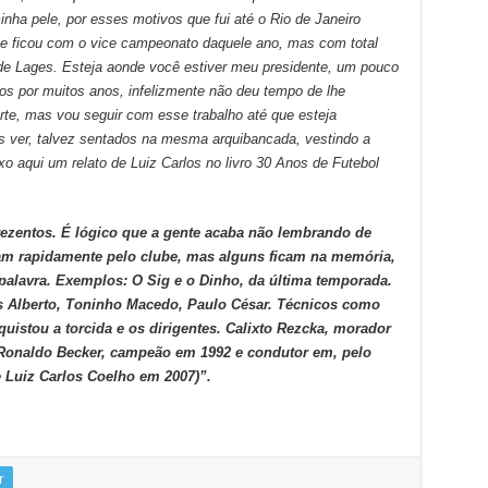
ha pele, por esses motivos que fui até o Rio de Janeiro
e ficou com o vice campeonato daquele ano, mas com total
de Lages. Esteja aonde você estiver meu presidente, um pouco
hos por muitos anos, infelizmente não deu tempo de lhe
rte, mas vou seguir com esse trabalho até que esteja
s ver, talvez sentados na mesma arquibancada, vestindo a
 aqui um relato de Luiz Carlos no livro 30 Anos de Futebol
ezentos. É lógico que a gente acaba não lembrando de
am rapidamente pelo clube, mas alguns ficam na memória,
palavra. Exemplos: O Sig e o Dinho, da última temporada.
os Alberto, Toninho Macedo, Paulo César. Técnicos como
uistou a torcida e os dirigentes. Calixto Rezcka, morador
; Ronaldo Becker, campeão em 1992 e condutor em, pelo
 Luiz Carlos Coelho em 2007)”.
r