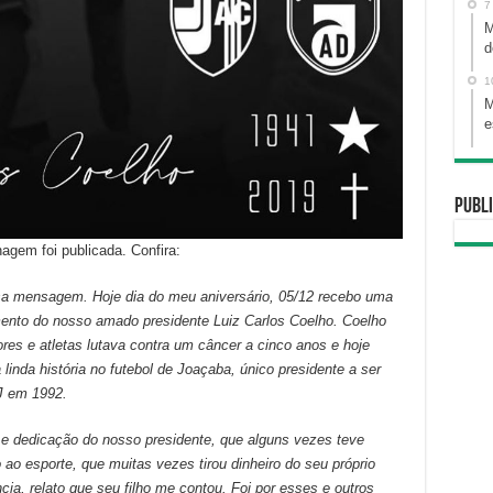
7
M
d
1
M
e
Publi
em foi publicada. Confira:
sa mensagem. Hoje dia do meu aniversário, 05/12 recebo uma
cimento do nosso amado presidente Luiz Carlos Coelho. Coelho
es e atletas lutava contra um câncer a cinco anos e hoje
inda história no futebol de Joaçaba, único presidente a ser
J em 1992.
dedicação do nosso presidente, que alguns vezes teve
ao esporte, que muitas vezes tirou dinheiro do seu próprio
cia, relato que seu filho me contou. Foi por esses e outros