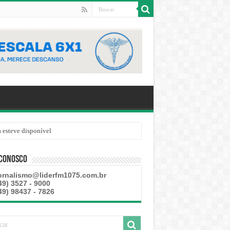
 esteve disponível
 Conosco
ornalismo@liderfm1075.com.br
49) 3527 - 9000
49) 98437 - 7826