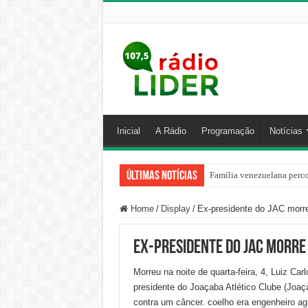
Inicial
A Rádio
Programação
Notícias
Últimas Notícias
Família venezuelana perco
Home
/
Display
/
Ex-presidente do JAC morre
Ex-presidente do JAC morre
Morreu na noite de quarta-feira, 4, Luiz Ca
presidente do Joaçaba Atlético Clube (Joaç
contra um câncer. coelho era engenheiro ag