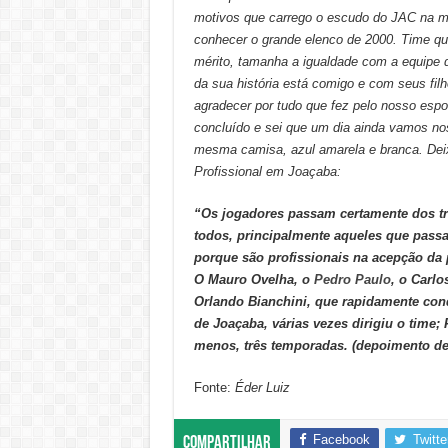
motivos que carrego o escudo do JAC na min
conhecer o grande elenco de 2000. Time qu
mérito, tamanha a igualdade com a equipe 
da sua história está comigo e com seus fil
agradecer por tudo que fez pelo nosso espo
concluído e sei que um dia ainda vamos no
mesma camisa, azul amarela e branca. Deixo
Profissional em Joaçaba:
“Os jogadores passam certamente dos tr
todos, principalmente aqueles que pass
porque são profissionais na acepção da 
O Mauro Ovelha, o
Pedro Paulo
, o Carl
Orlando Bianchini, que rapidamente conq
de Joaçaba, várias vezes dirigiu o time
menos, três temporadas. (depoimento de
Fonte:
Éder Luiz
Facebook
Twitte
Compartilhar