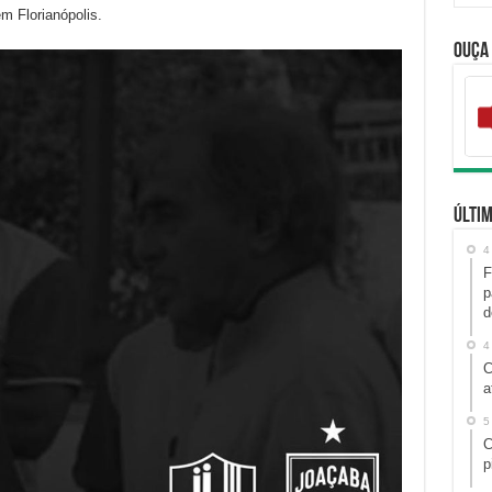
m Florianópolis.
Ouça
Últim
4
F
p
d
4
C
a
5
C
p