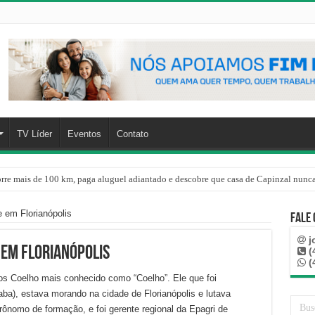
TV Líder
Eventos
Contato
rre mais de 100 km, paga aluguel adiantado e descobre que casa de Capinzal nunca
 em Florianópolis
Fale
j
 em Florianópolis
(
(
rlos Coelho mais conhecido como “Coelho”. Ele que foi
aba), estava morando na cidade de Florianópolis e lutava
rônomo de formação, e foi gerente regional da Epagri de