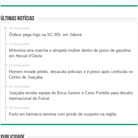
Últimas Notícias
16 horas atrás
Ônibus pega fogo na SC-355, em Jaborá
17 horas atrás
Motorista erra marcha e atropela mulher dentro de posto de gasolina
em Herval d’Oeste
19 horas atrás
Homem invade prédio, desacata policiais e é preso após confusão no
Centro de Joaçaba
22 horas atrás
Joaçaba recebe equipe do Boca Juniors e Cerro Porteño para desafio
internacional de Futsal
23 horas atrás
Furto em farmácia termina com prisão de suspeito na região
Publicidade