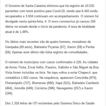
O Governo de Santa Catarina informou que há registro de 10.532
pacientes com teste positivo para Covid-19, sendo que 6.442 estão
recuperados e 3.934 continuam em acompanhamento. O número foi
divulgado nesta quinta-feira, 4. O novo coronavírus já causou 156
óbitos no estado desde o início da pandemia. A taxa de letalidade
atual é de 1,48%.
Os óbitos mais recentes são de quatro homens, moradores de
Garopaba (69 anos), Balneário Piçarras (67), Xaxim (59) e Penha
(56). Apenas este último não tinha registro de comorbidades.
O número de municípios com casos confirmados é 226. As cidades
de Arroio Trinta, Erval Velho, Paraíso, Saltinho e São Miguel da Boa
Vista foram incluídas na lista. No topo voltou a estar Chapecó, que
contabiliza 1.002 casos. Na sequência, aparecem Concórdia (974),
Florianópolis (727), Blumenau (680), Itajaí (521), Balneário Camboriú
(464), Joinville (449), Criciúma (396), Navegantes (257) e Xaxim
(194).
Dos 1.316 leitos de UTI existentes pelo Sistema Único de Saúde