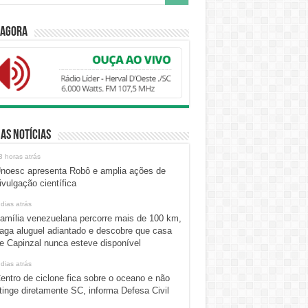
 Agora
as Notícias
3 horas atrás
noesc apresenta Robô e amplia ações de
ivulgação científica
 dias atrás
amília venezuelana percorre mais de 100 km,
aga aluguel adiantado e descobre que casa
e Capinzal nunca esteve disponível
 dias atrás
entro de ciclone fica sobre o oceano e não
tinge diretamente SC, informa Defesa Civil