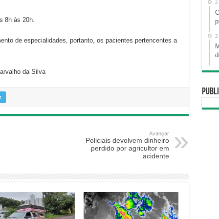
2
C
s 8h às 20h.
p
2
nto de especialidades, portanto, os pacientes pertencentes a
M
d
arvalho da Silva
Publi
r
Avançar
Policiais devolvem dinheiro
perdido por agricultor em
acidente