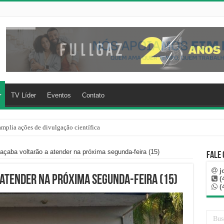
TV Líder
Eventos
Contato
mplia ações de divulgação científica
rre mais de 100 km, paga aluguel adiantado e descobre que casa de Capinzal nunca
çaba voltarão a atender na próxima segunda-feira (15)
Fale
j
 atender na próxima segunda-feira (15)
(
(