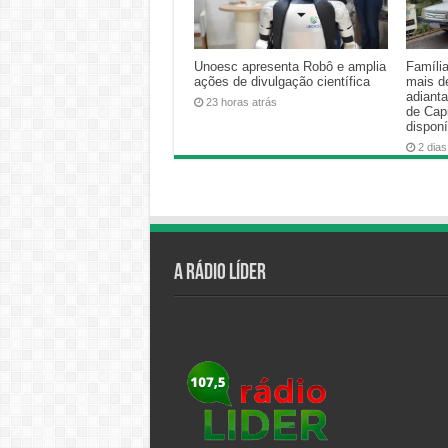
Unoesc apresenta Robô e amplia
Famíli
ações de divulgação científica
mais d
adiant
23 horas atrás
de Cap
disponí
2 dias
A Rádio Líder