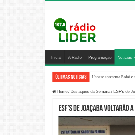
Inicial
A Rádio
Programação
Notícias
Últimas Notícias
Unoesc apresenta Robô e a
Família venezuelana perco
Home
/
Destaques da Semana
/
ESF’s de Joa
ESF’s de Joaçaba voltarão a