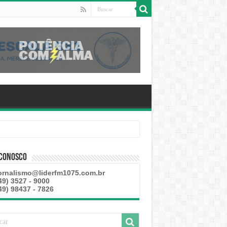
 esteve disponível
 Conosco
ornalismo@liderfm1075.com.br
49) 3527 - 9000
49) 98437 - 7826