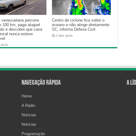
a venezuelana percorre
Centro de ciclone fica sobre o
e 100 km, paga aluguel
oceano e não atinge diretamente
ado e descobre que casa
SC, informa Defesa Civil
inzal nunca esteve
2 dias atrás
vel
 atrás
Navegação Rápida
A Lí
Home
A Rádio
Notícias
Notícias
Programação