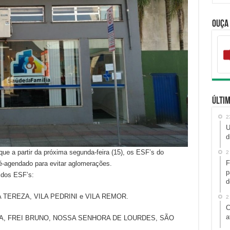
Ouça
Últim
2
U
d
ue a partir da próxima segunda-feira (15), os ESF’s do
2
F
ré-agendado para evitar aglomerações.
p
 dos ESF’s:
d
TA TEREZA, VILA PEDRINI e VILA REMOR.
2
C
a
INHA, FREI BRUNO, NOSSA SENHORA DE LOURDES, SÃO