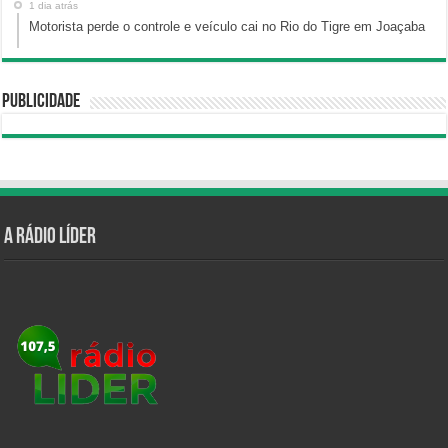
1 dia atrás
Motorista perde o controle e veículo cai no Rio do Tigre em Joaçaba
Publicidade
A Rádio Líder