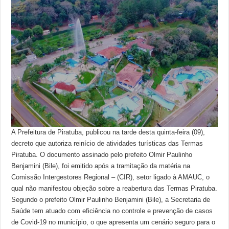
A Prefeitura de Piratuba, publicou na tarde desta quinta-feira (09),
decreto que autoriza reinício de atividades turísticas das Termas
Piratuba. O documento assinado pelo prefeito Olmir Paulinho
Benjamini (Bile), foi emitido após a tramitação da matéria na
Comissão Intergestores Regional – (CIR), setor ligado à AMAUC, o
qual não manifestou objeção sobre a reabertura das Termas Piratuba.
Segundo o prefeito Olmir Paulinho Benjamini (Bile), a Secretaria de
Saúde tem atuado com eficiência no controle e prevenção de casos
de Covid-19 no município, o que apresenta um cenário seguro para o