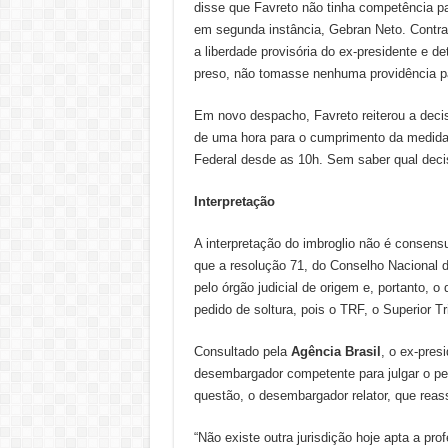
disse que Favreto não tinha competência par
em segunda instância, Gebran Neto. Contrar
a liberdade provisória do ex-presidente e d
preso, não tomasse nenhuma providência par
Em novo despacho, Favreto reiterou a decis
de uma hora para o cumprimento da medida. 
Federal desde as 10h. Sem saber qual decisã
Interpretação
A interpretação do imbroglio não é consens
que a resolução 71, do Conselho Nacional d
pelo órgão judicial de origem e, portanto, o
pedido de soltura, pois o TRF, o Superior T
Consultado pela
Agência Brasil
, o ex-pres
desembargador competente para julgar o p
questão, o desembargador relator, que reas
“Não existe outra jurisdição hoje apta a prof