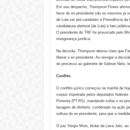
Em seu despacho, Thompson Flores afirmo
favor do ex-presidente são os mesmos já su
de Lula ser pré-candidato à Presidência da 
candidatura eleitoral (de Lula) é fato públic
O presidente do TRF foi provocado pelo Min
insegurança jurídica.
Na decisão, Thompson deixou claro que Fav
liberar o ex-presidente. Ao revogar a deci
do processo ao gabinete de Gebran Neto, b
Conflito
O conflito juírico começou na manhã de ho
corpus
impetrado pelos deputados federais
Pimenta (PT-RS), mandando soltar o ex-pres
lavagem de dinheiro, condenado na ação pen
soltura do ex-presidente, para que a medida
O juiz Sérgio Moro, titular da Lava Jato, 