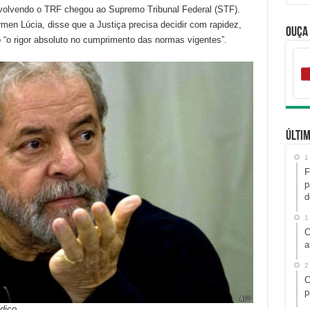
volvendo o TRF chegou ao Supremo Tribunal Federal (STF).
men Lúcia, disse que a Justiça precisa decidir com rapidez,
Ouça
 “o rigor absoluto no cumprimento das normas vigentes”.
Últim
1
F
p
d
1
C
a
2
C
p
dico