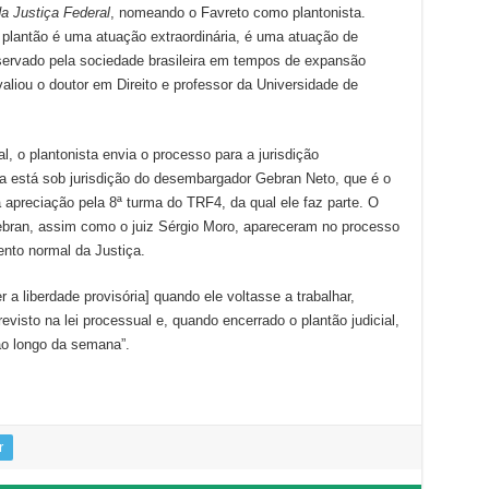
da Justiça Federal
, nomeando o Favreto como plantonista.
 plantão é uma atuação extraordinária, é uma atuação de
ervado pela sociedade brasileira em tempos de expansão
aliou o doutor em Direito e professor da Universidade de
al, o plantonista envia o processo para a jurisdição
a está sob jurisdição do desembargador Gebran Neto, que é o
ara apreciação pela 8ª turma do TRF4, da qual ele faz parte. O
bran, assim como o juiz Sérgio Moro, apareceram no processo
nto normal da Justiça.
 a liberdade provisória] quando ele voltasse a trabalhar,
evisto na lei processual e, quando encerrado o plantão judicial,
 ao longo da semana”.
r