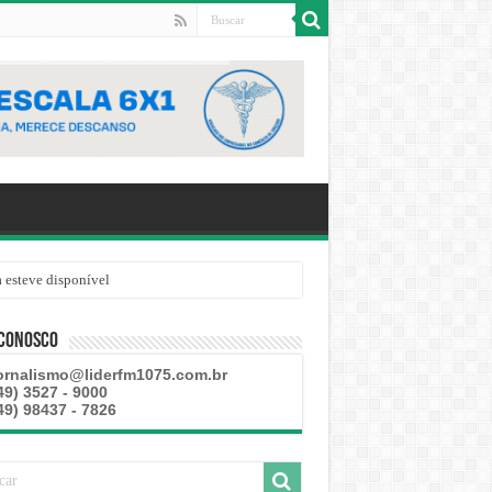
 esteve disponível
 Conosco
ornalismo@liderfm1075.com.br
49) 3527 - 9000
49) 98437 - 7826