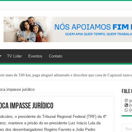
TV Líder
Eventos
Contato
rre mais de 100 km, paga aluguel adiantado e descobre que casa de Capinzal nunca
oca impasse jurídico
Fale
j
oca impasse jurídico
(
(
ciário, o presidente do Tribunal Regional Federal (TRF) da 4ª
nz, manteve a prisão do ex-presidente Luiz Inácio Lula da
sões dos desembargadores Rogério Favreto e João Pedro