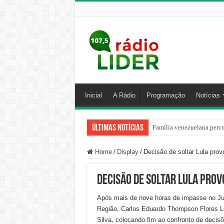
Inicial
A Rádio
Programação
Notícias
Últimas Notícias
Família venezuelana perco
Home
/
Display
/
Decisão de soltar Lula prov
Decisão de soltar Lula prov
Após mais de nove horas de impasse no Judi
Região, Carlos Eduardo Thompson Flores Le
Silva, colocando fim ao confronto de deci