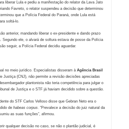
a liberar Lula e pediu a manifestação do relator da Lava Jato
iando Favreto, o relator suspendeu a decisão que determinou
eterminou que a Polícia Federal do Paraná, onde Lula está
a soltá-lo.
ão anterior, mandando liberar o ex-presidente e dando prazo
Segundo ele, o alvará de soltura estava de posse da Polícia
o seguir, a Polícia Federal decidiu aguardar.
ual no meio jurídico. Especialistas disseram à
Agência Brasil
e Justiça (CNJ), não permite a revisão decisões apreciadas
 desembargador plantonista não teria competência para julgar o
ribunal de Justiça e o STF já haviam decidido sobre a questão.
idente do STF Carlos Velloso disse que Gebran Neto era o
edido de
habeas corpus
. “Prevalece a decisão do juiz natural da
sumiu as suas funções”, afirmou.
erir qualquer decisão no caso, se não o plantão judicial, é