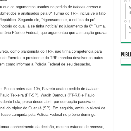
4
u que os argumentos usados no pedido de
habeas corpus
a
M
d
bmetidos e analisados pela 8ª Turma do TRF, inclusive o fato
República. Segundo ele, “rigorosamente, a notícia da pré-
7
o/notório do qual já se tinha notícia” no julgamento da 8ª Turma.
M
istério Público Federal, que argumentou que a situação gerava
e
reto, como plantonista do TRF, não tinha competência para
Publi
são de Favreto, o presidente do TRF mandou devolver os autos
em como informar a Polícia Federal de seu despacho.
je. Pouco antes das 10h, Favreto acatou pedido de
habeas
 Paulo Teixeira (PT-SP), Wadih Damous (PT-RJ) e Paulo
idente Lula, preso desde abril, por corrupção passiva e
al do triplex do Guarujá (SP). Em seguida, emitiu o alvará de
 fosse cumprida pela Polícia Federal no próprio domingo.
ao tomar conhecimento da decisão, mesmo estando de recesso,