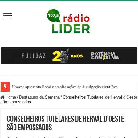
Unoesc apresenta Robô e amplia ações de divulgação científica
Família venezuelana percorre mais de 100 km, paga aluguel adiantado e de
Home
/
Destaques da Semana
/
Conselheiros Tutelares de Herval d’Oeste
são empossados
Conselheiros Tutelares de Herval d’Oeste
são empossados