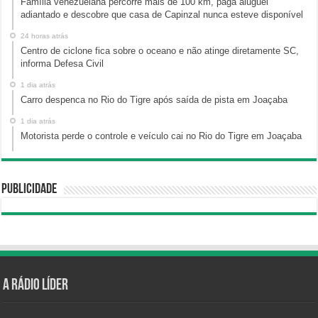
Família venezuelana percorre mais de 100 km, paga aluguel
adiantado e descobre que casa de Capinzal nunca esteve disponível
24 horas atrás
Centro de ciclone fica sobre o oceano e não atinge diretamente SC,
informa Defesa Civil
1 dia atrás
Carro despenca no Rio do Tigre após saída de pista em Joaçaba
1 dia atrás
Motorista perde o controle e veículo cai no Rio do Tigre em Joaçaba
Publicidade
A Rádio Líder