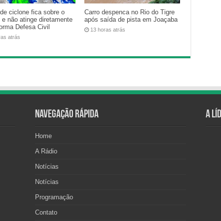
de ciclone fica sobre o
Carro despenca no Rio do Tigre
 e não atinge diretamente
após saída de pista em Joaçaba
forma Defesa Civil
13 horas atrás
ras atrás
Navegação Rápida
A Lí
Home
A Rádio
Notícias
Notícias
Programação
Contato