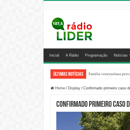
Inicial
A Rádio
Programação
Notícias
Últimas Notícias
Família venezuelana perco
Home
/
Display
/
Confirmado primeiro caso d
Confirmado primeiro caso d