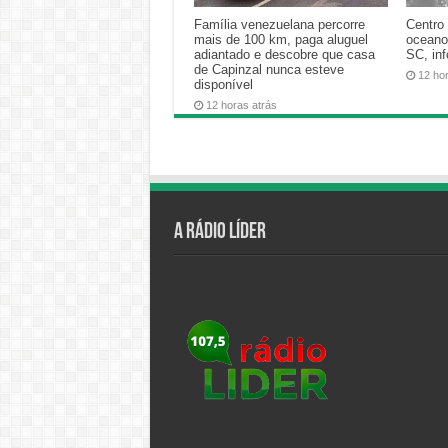
Família venezuelana percorre
Centro 
mais de 100 km, paga aluguel
oceano
adiantado e descobre que casa
SC, in
de Capinzal nunca esteve
12 ho
disponível
12 horas atrás
A Rádio Líder