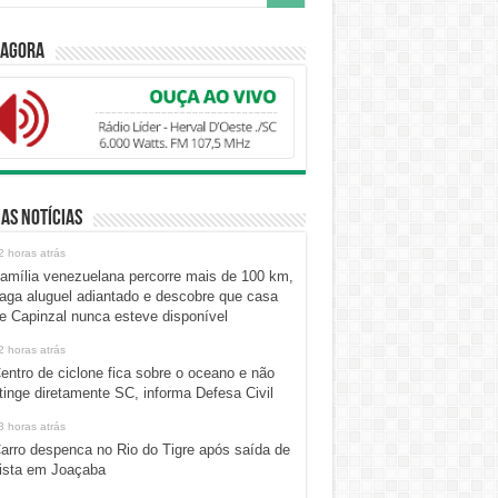
 Agora
as Notícias
2 horas atrás
amília venezuelana percorre mais de 100 km,
aga aluguel adiantado e descobre que casa
e Capinzal nunca esteve disponível
2 horas atrás
entro de ciclone fica sobre o oceano e não
tinge diretamente SC, informa Defesa Civil
3 horas atrás
arro despenca no Rio do Tigre após saída de
ista em Joaçaba