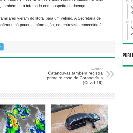
1
nos, também está internado com suspeita da doença.
M
d
miliares vieram do litoral para um velório. A Secretária de
1
onfirmou há pouco a informação, em entrevista concedida à
M
e
r
Publi
Avançar
Catanduvas também registra
primeiro caso de Coronavírus
(Covid-19)