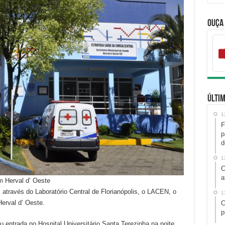
Ouça
Últim
1
F
p
d
1
C
a
m Herval d’ Oeste
através do Laboratório Central de Florianópolis, o LACEN, o
1
erval d’ Oeste.
C
p
entrada no Hospital Universitário Santa Terezinha na noite