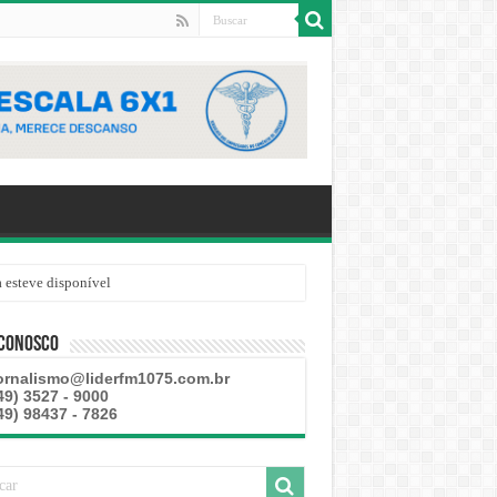
 esteve disponível
 Conosco
ornalismo@liderfm1075.com.br
49) 3527 - 9000
49) 98437 - 7826