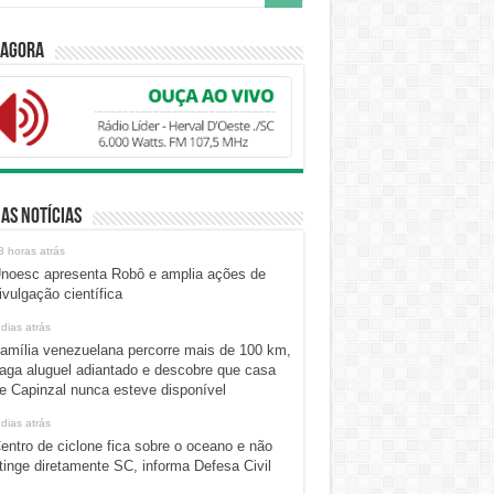
 Agora
as Notícias
8 horas atrás
noesc apresenta Robô e amplia ações de
ivulgação científica
 dias atrás
amília venezuelana percorre mais de 100 km,
aga aluguel adiantado e descobre que casa
e Capinzal nunca esteve disponível
 dias atrás
entro de ciclone fica sobre o oceano e não
tinge diretamente SC, informa Defesa Civil