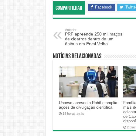
Facebook
Twitte
Compartilhar
Anterior
PRF apreende 250 mil maços
de cigarros dentro de um
ônibus em Erval Velho
Notícias relacionadas
Unoesc apresenta Robô e amplia
Famíli
ações de divulgação científica
mais d
adiant
18 horas atrás
de Cap
disponí
2 dias