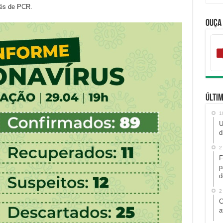
vés de PCR.
Ouça
Últim
1
U
d
2
F
p
d
2
C
a