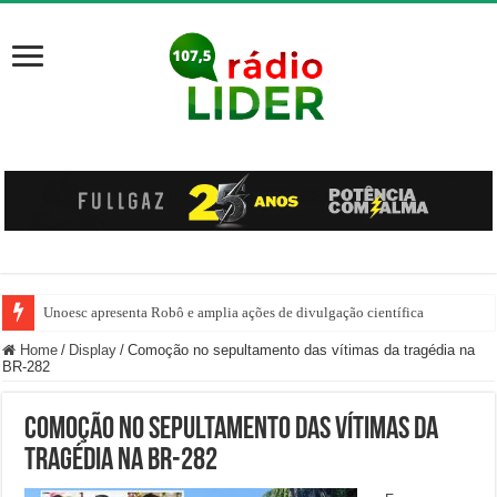
Unoesc apresenta Robô e amplia ações de divulgação científica
Família venezuelana percorre mais de 100 km, paga aluguel adiantado e de
Home
/
Display
/
Comoção no sepultamento das vítimas da tragédia na
BR-282
Comoção no sepultamento das vítimas da
tragédia na BR-282