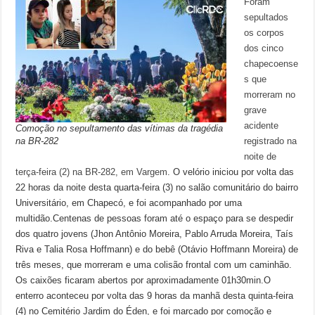
Foram
sepultados
os corpos
dos cinco
chapecoense
s que
morreram no
grave
acidente
Comoção no sepultamento das vítimas da tragédia
na BR-282
registrado na
noite de
terça-feira (2) na BR-282, em Vargem
. O velório iniciou por volta das
22 horas da noite desta quarta-feira (3) no salão comunitário do bairro
Universitário, em Chapecó, e foi acompanhado por uma
multidão.Centenas de pessoas foram até o espaço para se despedir
dos quatro jovens (Jhon Antônio Moreira, Pablo Arruda Moreira, Taís
Riva e Talia Rosa Hoffmann) e do bebê (Otávio Hoffmann Moreira) de
três meses, que morreram e uma colisão frontal com um caminhão.
Os caixões ficaram abertos por aproximadamente 01h30min.O
enterro aconteceu por volta das 9 horas da manhã desta quinta-feira
(4) no Cemitério Jardim do Éden, e foi marcado por comoção e