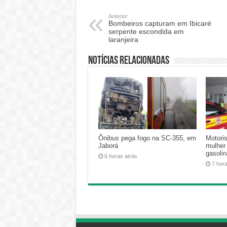
Anterior
Bombeiros capturam em Ibicaré
serpente escondida em
laranjeira
Notícias relacionadas
Ônibus pega fogo na SC-355, em
Motoris
Jaborá
mulher
gasoli
6 horas atrás
7 hor