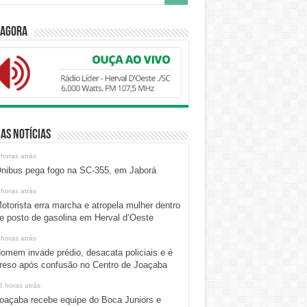
 Agora
as Notícias
 horas atrás
nibus pega fogo na SC-355, em Jaborá
 horas atrás
otorista erra marcha e atropela mulher dentro
e posto de gasolina em Herval d’Oeste
 horas atrás
omem invade prédio, desacata policiais e é
reso após confusão no Centro de Joaçaba
2 horas atrás
oaçaba recebe equipe do Boca Juniors e