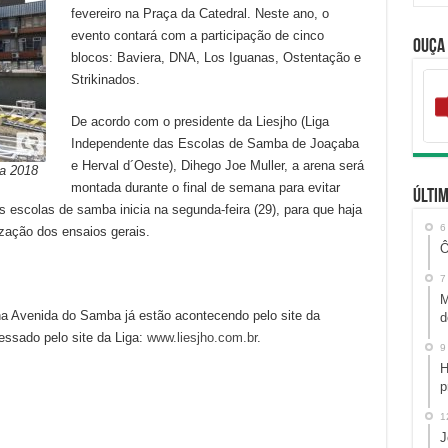
fevereiro na Praça da Catedral. Neste ano, o
evento contará com a participação de cinco
Ouça
blocos: Baviera, DNA, Los Iguanas, Ostentação e
Strikinados.
De acordo com o presidente da Liesjho (Liga
Independente das Escolas de Samba de Joaçaba
e Herval d´Oeste), Dihego Joe Muller, a arena será
a 2018
montada durante o final de semana para evitar
Últim
as escolas de samba inicia na segunda-feira (29), para que haja
6
ização dos ensaios gerais.
Ô
7
M
a Avenida do Samba já estão acontecendo pelo site da
d
ssado pelo site da Liga:
www.liesjho.com.br
.
9
H
p
1
J