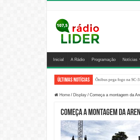
Inicial
A Rádio
Programação
Notícias
Últimas Notícias
Ônibus pega fogo na SC-3
Home
/
Display
/
Começa a montagem da Are
Começa a montagem da Aren