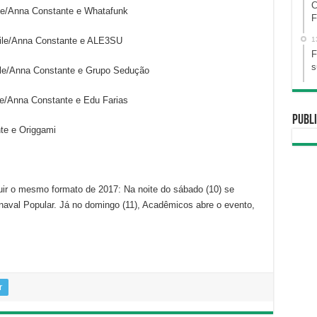
C
le/Anna Constante e Whatafunk
F
oile/Anna Constante e ALE3SU
1
F
s
ile/Anna Constante e Grupo Sedução
le/Anna Constante e Edu Farias
Publi
te e Origgami
ir o mesmo formato de 2017: Na noite do sábado (10) se
rnaval Popular. Já no domingo (11), Acadêmicos abre o evento,
r