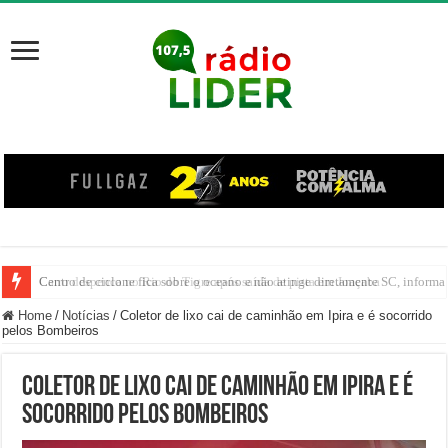
Centro de ciclone fica sobre o oceano e não atinge diretamente SC, informa
Carro despenca no Rio do Tigre após saída de pista em Joaçaba
Home
/
Notícias
/
Coletor de lixo cai de caminhão em Ipira e é socorrido
pelos Bombeiros
Coletor de lixo cai de caminhão em Ipira e é
socorrido pelos Bombeiros