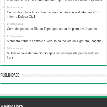
adiantado e descobre que casa de Capinzal nunca esteve disponível
14 horas atrás
Centro de ciclone fica sobre o oceano e não atinge diretamente SC,
informa Defesa Civil
15 horas atrás
Carro despenca no Rio do Tigre após saída de pista em Joaçaba
17 horas atrás
Motorista perde o controle e veículo cai no Rio do Tigre em Joaçaba
20 horas atrás
Mulher escapa de feminicídio após ser esfaqueada pelo marido em
Irani
Publicidade