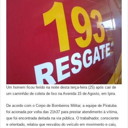
Um homem ficou ferido na noite desta terça-feira (25) após cair de
um caminhão de coleta de lixo na Avenida 15 de Agosto, em Ipira.
De acordo com o Corpo de Bombeiros Militar, a equipe de Piratuba
foi acionada por volta das 21h37 para prestar atendimento à vítima,
que foi encontrada deitada na via pública. O trabalhador, consciente
e orientado, relatou que resvalou do veículo em movimento e caiu,