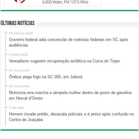
Últimas Notícias
46 minutos atrás
Governo federal adia concessão de rodovias federais em SC após
audiências
5 horas atrás
Vereadores sugerem recuperação asfáltica na Curva do Tiepo
21 horas atrás
Ônibus pega fogo na SC-355, em Jaborá
22 horas atrás
Motorista erra marcha e atropela mulher dentro de posto de gasolina
em Herval d’Oeste
1 dia atrás
Homem invade prédio, desacata policiais e é preso após confusão no
Centro de Joaçaba