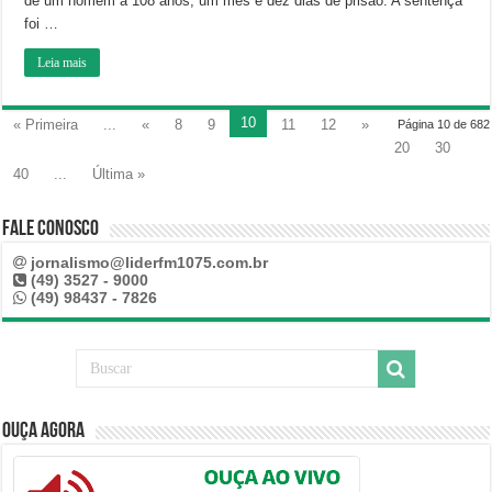
de um homem a 108 anos, um mês e dez dias de prisão. A sentença
foi …
Leia mais
10
« Primeira
...
«
8
9
11
12
»
Página 10 de 682
20
30
40
...
Última »
Fale Conosco
jornalismo@liderfm1075.com.br
(49) 3527 - 9000
(49) 98437 - 7826
Ouça Agora