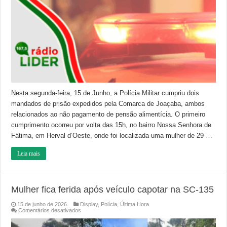
dívida
de
pensão
alimentícia
em
Joaçaba
e
Herval
d’Oeste
Nesta segunda-feira, 15 de Junho, a Polícia Militar cumpriu dois
mandados de prisão expedidos pela Comarca de Joaçaba, ambos
relacionados ao não pagamento de pensão alimentícia. O primeiro
cumprimento ocorreu por volta das 15h, no bairro Nossa Senhora de
Fátima, em Herval d’Oeste, onde foi localizada uma mulher de 29 …
Leia mais
Mulher fica ferida após veículo capotar na SC-135
15 de junho de 2026
Display
,
Polícia
,
Última Hora
em
Comentários desativados
Mulher
fica