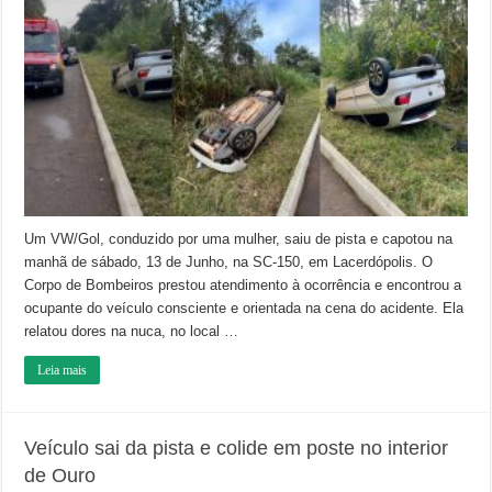
ferida
após
veículo
capotar
na
SC-
135
Um VW/Gol, conduzido por uma mulher, saiu de pista e capotou na
manhã de sábado, 13 de Junho, na SC-150, em Lacerdópolis. O
Corpo de Bombeiros prestou atendimento à ocorrência e encontrou a
ocupante do veículo consciente e orientada na cena do acidente. Ela
relatou dores na nuca, no local …
Leia mais
Veículo sai da pista e colide em poste no interior
de Ouro