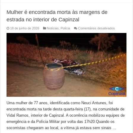
Mulher é encontrada morta às margens de
estrada no interior de Capinzal
em
18 de junho de 2026
Notícias
,
Polícia
Comentários desativados
Mulher
é
encontrada
morta
às
margens
de
estrada
no
interior
de
Capinzal
Uma mulher de 77 anos, identificada como Neuci Antunes, foi
encontrada morta na tarde desta quarta-feira (17), na comunidade de
Vidal Ramos, interior de Capinzal. A ocorrência mobilizou equipes de
emergência e da Polícia Militar por volta das 17h20.Quando os
socorristas chegaram ao local, a vítima já estava sem sinais …