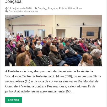
Joaçaba
19 de junho de 2026
Display
,
Joaçaba
,
Polícia
,
Última Hora
em
Comentários desativados
Roda
de
conversa
marca
o
Dia
Mundial
de
Combate
à
Violência
contra
a
Pessoa
Idosa
em
Joaçaba
A Prefeitura de Joaçaba, por meio da Secretaria de Assistência
Social e do Centro de Referência do Idoso (CRI), promoveu na última
segunda-feira (15) uma roda de conversa alusiva ao Dia Mundial de
Combate à Violência contra a Pessoa Idosa, celebrado em 15 de
junho. A atividade reuniu aproximadamente 150 …
Leia mais