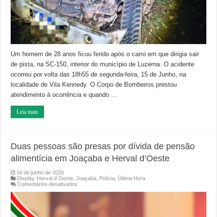
de
pista
em
Luzerna
Um homem de 28 anos ficou ferido após o carro em que dirigia sair
de pista, na SC-150, interior do município de Luzerna. O acidente
ocorreu por volta das 18h55 de segunda-feira, 15 de Junho, na
localidade de Vila Kennedy. O Corpo de Bombeiros prestou
atendimento à ocorrência e quando …
Leia mais
Duas pessoas são presas por dívida de pensão
alimentícia em Joaçaba e Herval d’Oeste
16 de junho de 2026
Display
,
Herval d´Oeste
,
Joaçaba
,
Polícia
,
Última Hora
em
Comentários desativados
Duas
pessoas
são
presas
por