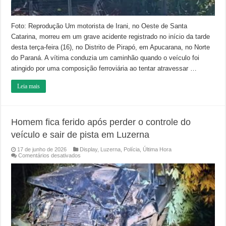
Foto: Reprodução Um motorista de Irani, no Oeste de Santa
Catarina, morreu em um grave acidente registrado no início da tarde
desta terça-feira (16), no Distrito de Pirapó, em Apucarana, no Norte
do Paraná. A vítima conduzia um caminhão quando o veículo foi
atingido por uma composição ferroviária ao tentar atravessar …
Leia mais
Homem fica ferido após perder o controle do
veículo e sair de pista em Luzerna
17 de junho de 2026
Display
,
Luzerna
,
Polícia
,
Última Hora
em
Comentários desativados
Homem
fica
ferido
após
perder
o
controle
do
veículo
e
sair