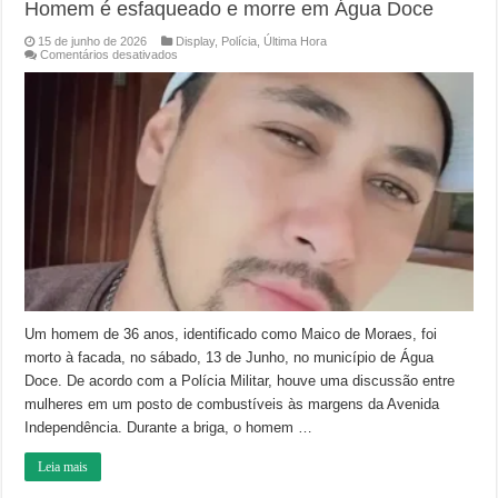
Homem é esfaqueado e morre em Água Doce
15 de junho de 2026
Display
,
Polícia
,
Última Hora
em
Comentários desativados
Homem
é
esfaqueado
e
morre
em
Água
Doce
Um homem de 36 anos, identificado como Maico de Moraes, foi
morto à facada, no sábado, 13 de Junho, no município de Água
Doce. De acordo com a Polícia Militar, houve uma discussão entre
mulheres em um posto de combustíveis às margens da Avenida
Independência. Durante a briga, o homem …
Leia mais