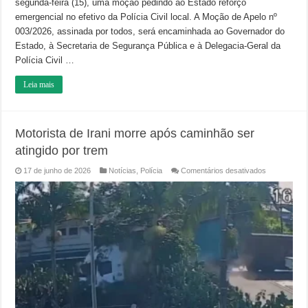
segunda-feira (15), uma moção pedindo ao Estado reforço
emergencial no efetivo da Polícia Civil local. A Moção de Apelo nº
003/2026, assinada por todos, será encaminhada ao Governador do
Estado, à Secretaria de Segurança Pública e à Delegacia-Geral da
Polícia Civil …
Leia mais
Motorista de Irani morre após caminhão ser
atingido por trem
em
17 de junho de 2026
Notícias
,
Polícia
Comentários desativados
Motorista
de
Irani
morre
após
caminhão
ser
atingido
por
trem