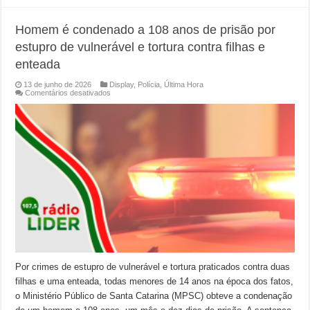
Homem é condenado a 108 anos de prisão por
estupro de vulnerável e tortura contra filhas e
enteada
13 de junho de 2026
Display
,
Polícia
,
Última Hora
em
Comentários desativados
Homem
é
condenado
a
108
anos
de
prisão
por
estupro
de
vulnerável
e
tortura
contra
filhas
e
enteada
Por crimes de estupro de vulnerável e tortura praticados contra duas
filhas e uma enteada, todas menores de 14 anos na época dos fatos,
o Ministério Público de Santa Catarina (MPSC) obteve a condenação