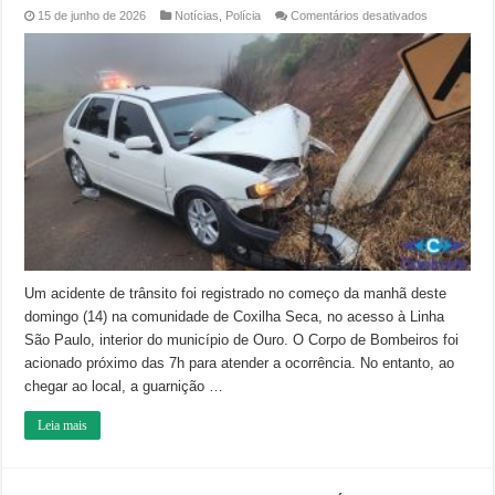
em
15 de junho de 2026
Notícias
,
Polícia
Comentários desativados
Veículo
sai
da
pista
e
colide
em
poste
no
interior
de
Ouro
Um acidente de trânsito foi registrado no começo da manhã deste
domingo (14) na comunidade de Coxilha Seca, no acesso à Linha
São Paulo, interior do município de Ouro. O Corpo de Bombeiros foi
acionado próximo das 7h para atender a ocorrência. No entanto, ao
chegar ao local, a guarnição …
Leia mais