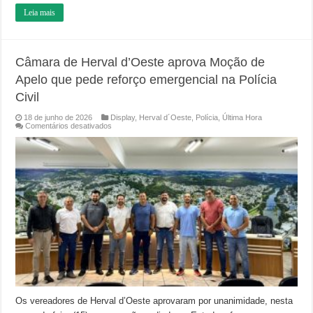
Leia mais
Câmara de Herval d’Oeste aprova Moção de
Apelo que pede reforço emergencial na Polícia
Civil
18 de junho de 2026
Display
,
Herval d´Oeste
,
Polícia
,
Última Hora
em
Comentários desativados
Câmara
de
Herval
d’Oeste
aprova
Moção
de
Apelo
que
pede
reforço
emergencial
na
Polícia
Civil
Os vereadores de Herval d’Oeste aprovaram por unanimidade, nesta