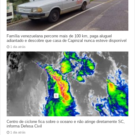
Família venezuelana percorre mais de 100 km, paga aluguel
adiantado e descobre que casa de Capinzal nunca esteve disponível
1 dia atrás
Centro de ciclone fica sobre o oceano e não atinge diretamente SC,
informa Defesa Civil
1 dia atrás