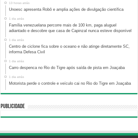
13 horas atrás
Unoesc apresenta Robô e amplia ações de divulgação científica
1 dia atrás
Família venezuelana percorre mais de 100 km, paga aluguel
adiantado e descobre que casa de Capinzal nunca esteve disponível
1 dia atrás
Centro de ciclone fica sobre o oceano e não atinge diretamente SC,
informa Defesa Civil
1 dia atrás
Carro despenca no Rio do Tigre após saída de pista em Joaçaba
1 dia atrás
Motorista perde o controle e veículo cai no Rio do Tigre em Joaçaba
Publicidade