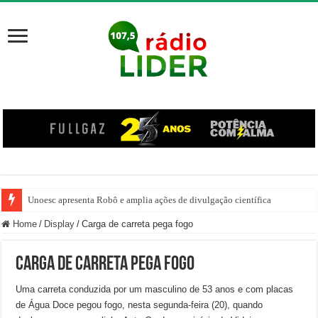
Unoesc apresenta Robô e amplia ações de divulgação científica
Família venezuelana percorre mais de 100 km, paga aluguel adiantado e de
Home
/
Display
/
Carga de carreta pega fogo
Carga de carreta pega fogo
Uma carreta conduzida por um masculino de 53 anos e com placas
de Água Doce pegou fogo, nesta segunda-feira (20), quando