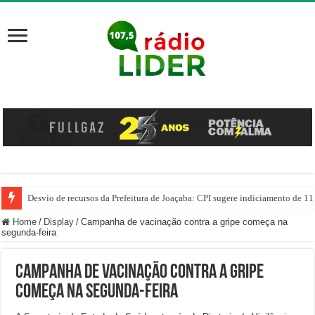
Desvio de recursos da Prefeitura de Joaçaba: CPI sugere indiciamento de 11
PM prende homem por agredir companheira e apreende quase 1 kg de drogas
Home
/
Display
/
Campanha de vacinação contra a gripe começa na
segunda-feira
Campanha de vacinação contra a gripe
começa na segunda-feira