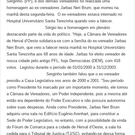
Serginho- (PP), e dos demais vereadores foi realizada uma
homenagem ao ex-vereadores Jarbas Neri Brum, que morreu na
manhã desta segunda-feira. O ex-vereadores estava internado no
Hospital Universitário Santa Terezinha quando veio a falecer.
Sérgio leu a homenagem em plenário
destacando parte da vida do político. “Hoje, a Câmara de Vereadores
de Herval d’Oeste solidariza-se com a família do ex-vereador Jarbas
Neri Brum, que veio a falecer nesta manhã no Hospital Universitário
Santa Terezinha aos 68 anos de idade. Jarbas foi eleito vereador de
nossa cidade pelo antigo PFL, hoje Democratas (DEM), com 418
votos. Legislou durante o período de 01/01/2000 à 31/12/2003.
Serginho também falou que o ex-vereador
presidiu a Casa Legislativa nos anos de 2000 e 2001. “Seu período
como Presidente foi marcado por um importante momento, ele tornou
a Câmara de Vereadores, um Poder independente, pois a mesma até
então era dependente do Poder Executivo e não possuía autonomia
sobre suas despesas. Ainda como Presidente, Jarbas Neri Brum
adquiriu uma sala no Edifício Eugênio Arenhart, para constituir a
Sede do Poder Legislativo, no entanto, com a possibilidade da vinda
do Fórum de Comarca para a cidade de Herval d’Oeste, a sala foi
cedida para o Tribunal de Justiça (TJ/SC), evitando-se dessa forma