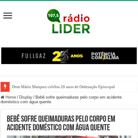
Dom Mário Marquez celebra 20 anos de Ordenação Episcopal
Tiro de Guerra de Joaçaba realiza atividades de formação, integração e cida
Home
/
Display
/
Bebê sofre queimaduras pelo corpo em acidente
doméstico com água quente
Bebê sofre queimaduras pelo corpo em
acidente doméstico com água quente