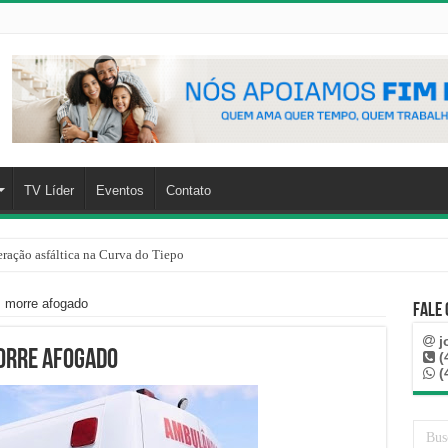
TV Líder
Eventos
Contato
ração asfáltica na Curva do Tiepo
 morre afogado
Fale
j
morre afogado
(
(