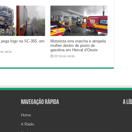
 pega fogo na SC-355, em
Motorista erra marcha e atropela
mulher dentro de posto de
gasolina em Herval d’Oeste
ras atrás
20 horas atrás
Navegação Rápida
A Lí
Home
A Rádio