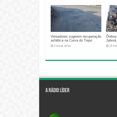
Vereadores sugerem recuperação
Ônibus
asfáltica na Curva do Tiepo
Jaborá
3 horas atrás
19 ho
A Rádio Líder