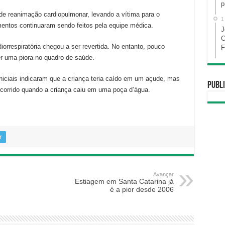
p
de reanimação cardiopulmonar, levando a vítima para o
1
mentos continuaram sendo feitos pela equipe médica.
J
C
orrespiratória chegou a ser revertida. No entanto, pouco
F
er uma piora no quadro de saúde.
niciais indicaram que a criança teria caído em um açude, mas
Publi
 ocorrido quando a criança caiu em uma poça d’água.
r
Avançar
Estiagem em Santa Catarina já
é a pior desde 2006