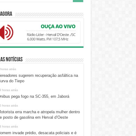
 Agora
as Notícias
 horas atrás
ereadores sugerem recuperação asfáltica na
urva do Tiepo
9 horas atrás
nibus pega fogo na SC-355, em Jaborá
0 horas atrás
otorista erra marcha e atropela mulher dentro
e posto de gasolina em Herval d’Oeste
3 horas atrás
omem invade prédio, desacata policiais e é