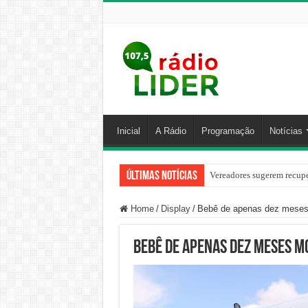
Inicial
A Rádio
Programação
Notícias
Últimas Notícias
Vereadores sugerem recupe
Home
/
Display
/
Bebê de apenas dez meses
Bebê de apenas dez meses 