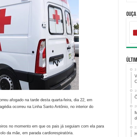
Ouça
Últim
3
V
C
1
Ô
eu afogado na tarde desta quarta-feira, dia 22, em
agédia ocorreu na Linha Santo Antônio, no interior do
2
M
d
beiros no momento em que os pais já seguiam com ela para
2
olo da mãe, em parada cardiorespiratória.
H