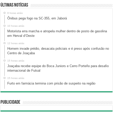
Últimas Notícias
8 horas atrás
Ônibus pega fogo na SC-355, em Jaborá
10 horas atrás
Motorista erra marcha e atropela mulher dentro de posto de gasolina
em Herval d’Oeste
12 horas atrás
Homem invade prédio, desacata policiais e é preso após confusão no
Centro de Joaçaba
15 horas atrás
Joaçaba recebe equipe do Boca Juniors e Cerro Porteño para desafio
internacional de Futsal
15 horas atrás
Furto em farmácia termina com prisão de suspeito na região
Publicidade