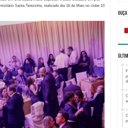
rsitário Santa Terezinha, realizado dia 16 de Maio no clube 10
Ouça
Últim
2
F
p
d
2
C
a
3
C
p