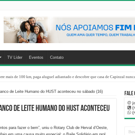
TV Líder
Eventos
Contato
re o oceano e não atinge diretamente SC, informa Defesa Civil
 Banco de Leite Humano do HUST aconteceu no sábado (16)
Fale
j
Banco de Leite Humano do HUST aconteceu
(
(
ntos para fazer o bem”, uniu o Rotary Club de Herval d’Oeste,
aio em uma causa muito especial: o Baile Solidário em prol