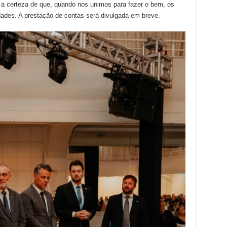
 a certeza de que, quando nos unimos para fazer o bem, os
des. A prestação de contas será divulgada em breve.