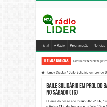
Inicial
A Rádio
Programação
Notícias
Últimas Notícias
Centro de ciclone fica sob
Home
/
Display
/
Baile Solidário em prol do
Baile Solidário em prol do 
no sábado (16)
O lema do nosso ano rotário 2025-2026, “Ju
o Rotary Club de Joaçaba e o Clube 10 de M