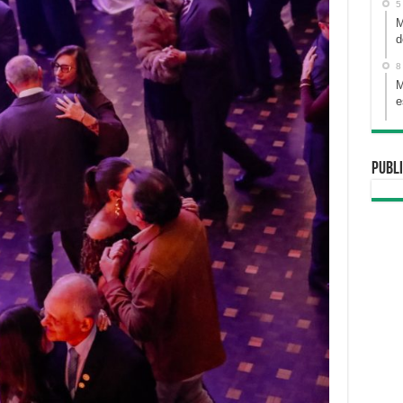
5
M
d
8
M
e
Publi