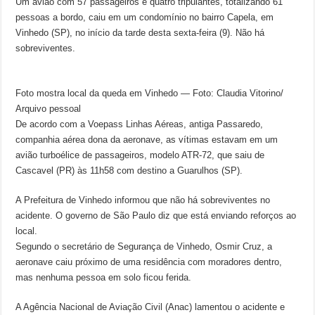
Um avião com 57 passageiros e quatro tripulantes, totalizando 61
pessoas a bordo, caiu em um condomínio no bairro Capela, em
Vinhedo (SP), no início da tarde desta sexta-feira (9). Não há
sobreviventes.
Foto mostra local da queda em Vinhedo — Foto: Claudia Vitorino/
Arquivo pessoal
De acordo com a Voepass Linhas Aéreas, antiga Passaredo,
companhia aérea dona da aeronave, as vítimas estavam em um
avião turboélice de passageiros, modelo ATR-72, que saiu de
Cascavel (PR) às 11h58 com destino a Guarulhos (SP).
A Prefeitura de Vinhedo informou que não há sobreviventes no
acidente. O governo de São Paulo diz que está enviando reforços ao
local.
Segundo o secretário de Segurança de Vinhedo, Osmir Cruz, a
aeronave caiu próximo de uma residência com moradores dentro,
mas nenhuma pessoa em solo ficou ferida.
A Agência Nacional de Aviação Civil (Anac) lamentou o acidente e