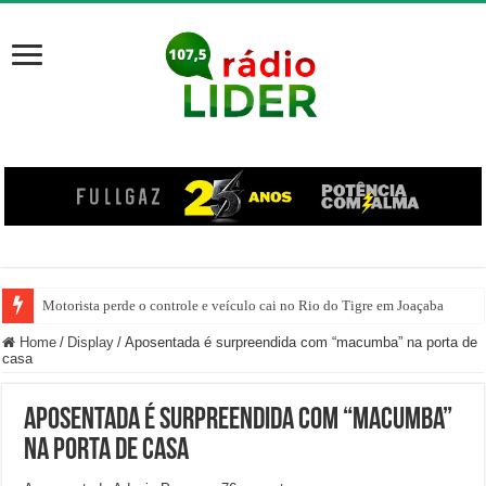
Motorista perde o controle e veículo cai no Rio do Tigre em Joaçaba
Dom Mário Marquez celebra 20 anos de Ordenação Episcopal
Home
/
Display
/
Aposentada é surpreendida com “macumba” na porta de
casa
Aposentada é surpreendida com “macumba”
na porta de casa