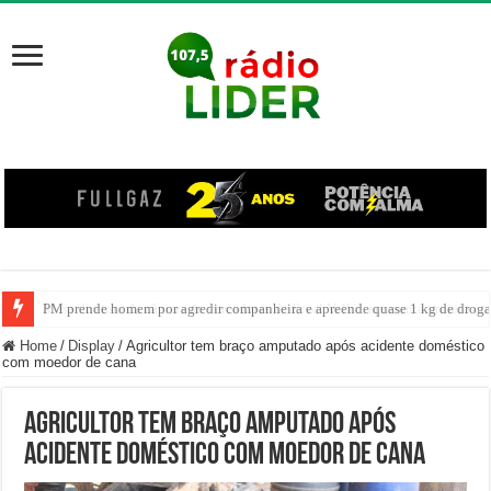
PM prende homem por agredir companheira e apreende quase 1 kg de drogas
Mesa diretora da câmara de vereadores de Erval Velho, apresenta projeto co
Home
/
Display
/
Agricultor tem braço amputado após acidente doméstico
com moedor de cana
Agricultor tem braço amputado após
acidente doméstico com moedor de cana