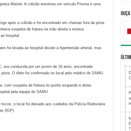
presa Master. A colisão envolveu um veículo Prisma e uma
Ouça
ogo após a colisão e foi encontrado em chamas fora da pista.
tava suspeita de fratura na mão direita e estava
ao hospital.
m foi levada ao hospital devido à hipertensão arterial, mas
Últim
C, era conduzida por um jovem de 19 anos, encontrado
9
D
a pista. O óbito foi confirmado no local pelo médico do SAMU.
C
e, com suspeita de fratura no punho esquerdo e dores
1
hospital pela equipe do SAMU.
P
a
r
scos, o local foi deixado aos cuidados da Polícia Rodoviária
as (IGP).
1
M
E
7