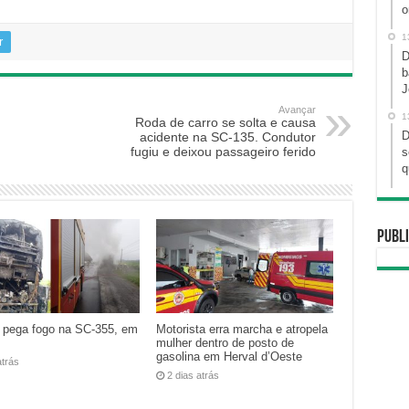
o
1
r
D
b
J
Avançar
1
Roda de carro se solta e causa
D
acidente na SC-135. Condutor
fugiu e deixou passageiro ferido
s
q
Publi
 pega fogo na SC-355, em
Motorista erra marcha e atropela
mulher dentro de posto de
gasolina em Herval d’Oeste
atrás
2 dias atrás