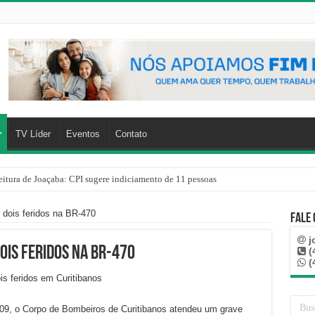
TV Líder
Eventos
Contato
eitura de Joaçaba: CPI sugere indiciamento de 11 pessoas
 dois feridos na BR-470
Fale
j
ois feridos na BR-470
(
(
h09, o Corpo de Bombeiros de Curitibanos atendeu um grave