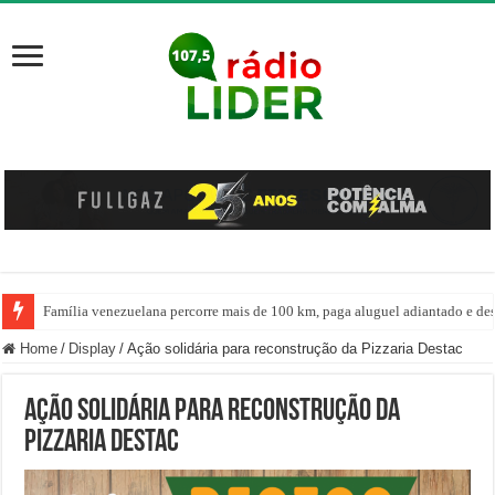
Família venezuelana percorre mais de 100 km, paga aluguel adiantado e de
Centro de ciclone fica sobre o oceano e não atinge diretamente SC, informa
Home
/
Display
/
Ação solidária para reconstrução da Pizzaria Destac
Ação solidária para reconstrução da
Pizzaria Destac