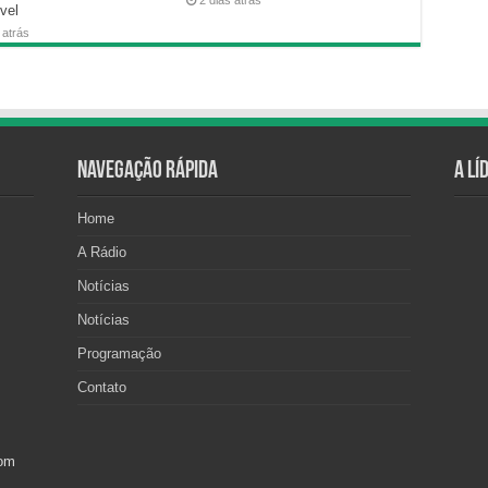
2 dias atrás
vel
 atrás
Navegação Rápida
A Lí
Home
A Rádio
Notícias
Notícias
Programação
Contato
com