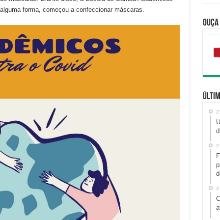
 alguma forma, começou a confeccionar máscaras.
Ouça
Últim
2
U
d
2
F
p
d
2
C
a