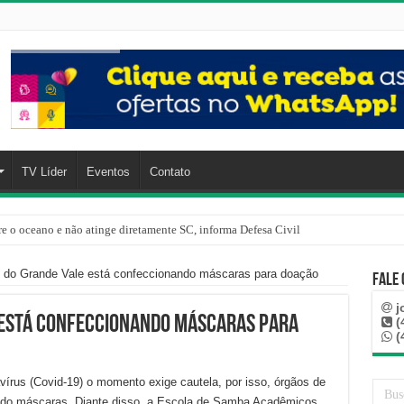
TV Líder
Eventos
Contato
re o oceano e não atinge diretamente SC, informa Defesa Civil
do Grande Vale está confeccionando máscaras para doação
Fale
j
 está confeccionando máscaras para
(
(
írus (Covid-19) o momento exige cautela, por isso, órgãos de
ndo máscaras. Diante disso, a Escola de Samba Acadêmicos