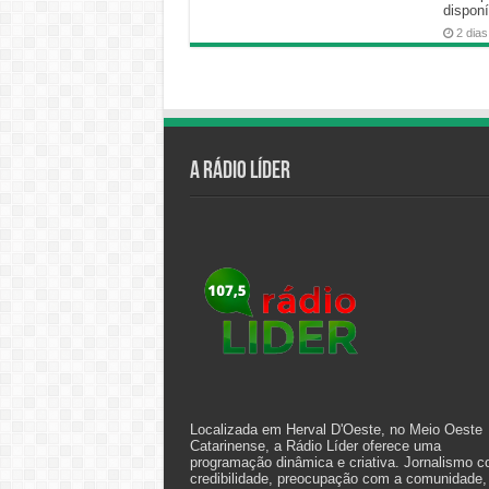
disponí
2 dias
A Rádio Líder
Localizada em Herval D'Oeste, no Meio Oeste
Catarinense, a Rádio Líder oferece uma
programação dinâmica e criativa. Jornalismo 
credibilidade, preocupação com a comunidade,