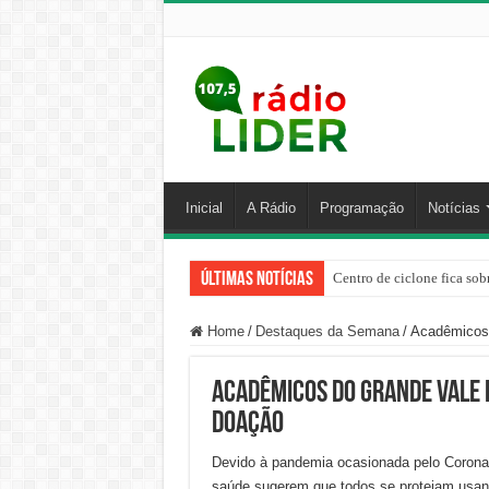
Inicial
A Rádio
Programação
Notícias
Últimas Notícias
Centro de ciclone fica sob
Home
/
Destaques da Semana
/
Acadêmicos 
Acadêmicos do Grande Vale
doação
Devido à pandemia ocasionada pelo Coronav
saúde sugerem que todos se protejam usa