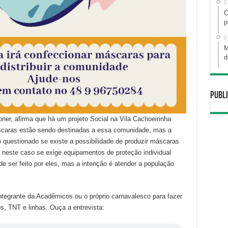
2
C
p
2
M
d
Publi
er, afirma que há um projeto Social na Vila Cachoeirinha
áscaras estão sendo destinadas a essa comunidade, mas a
 questionado se existe a possibilidade de produzir máscaras
e neste caso se exige equipamentos de proteção individual
de ser feito por eles, mas a intenção é atender a população
tegrante da Acadêmicos ou o próprio carnavalesco para fazer
s, TNT e linhas. Ouça a entrevista: