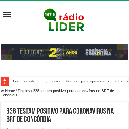
Homem invade prédio, desacata policiais e é preso após confusão no Centr
Home
/
Display
/
338 testam positivo para coronavírus na BRF de
Concórdia
338 testam positivo para coronavírus na
BRF de Concórdia