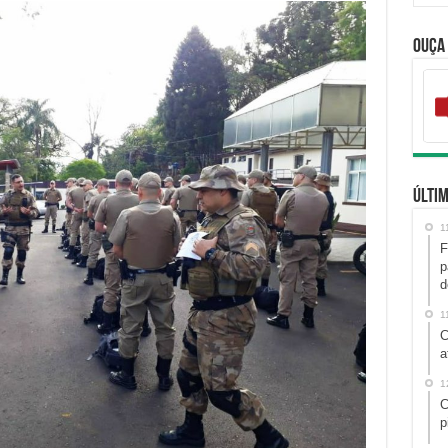
Ouça
Últim
1
F
p
d
1
C
a
1
C
p