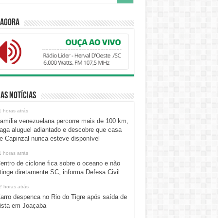
 Agora
as Notícias
1 horas atrás
amília venezuelana percorre mais de 100 km,
aga aluguel adiantado e descobre que casa
e Capinzal nunca esteve disponível
1 horas atrás
entro de ciclone fica sobre o oceano e não
tinge diretamente SC, informa Defesa Civil
2 horas atrás
arro despenca no Rio do Tigre após saída de
ista em Joaçaba