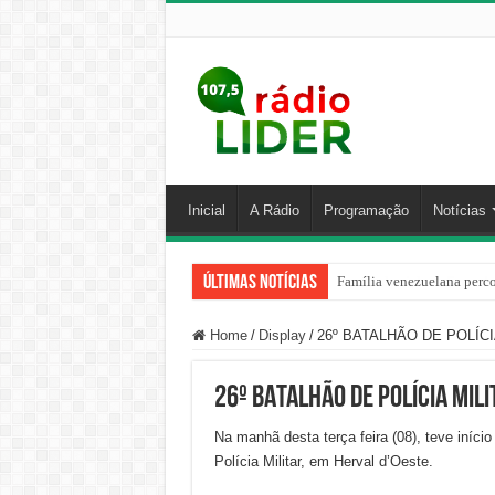
Inicial
A Rádio
Programação
Notícias
Últimas Notícias
Centro de ciclone fica sob
Home
/
Display
/
26º BATALHÃO DE POLÍC
26º BATALHÃO DE POLÍCIA MIL
Na manhã desta terça feira (08), teve iníc
Polícia Militar, em Herval d’Oeste.