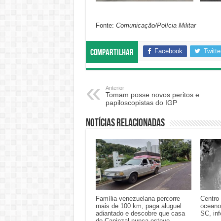
Fonte:
Comunicação/Polícia Militar
Facebook
Twitte
Compartilhar
Anterior
Tomam posse novos peritos e
papiloscopistas do IGP
Notícias relacionadas
Família venezuelana percorre
Centro 
mais de 100 km, paga aluguel
oceano
adiantado e descobre que casa
SC, in
de Capinzal nunca esteve