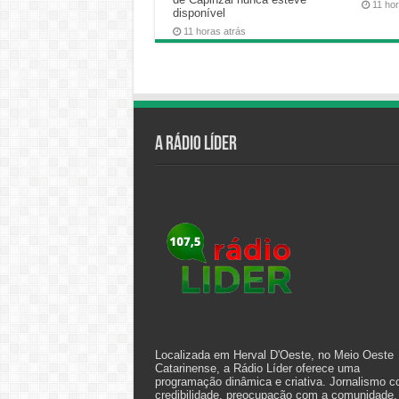
11 ho
disponível
11 horas atrás
A Rádio Líder
Localizada em Herval D'Oeste, no Meio Oeste
Catarinense, a Rádio Líder oferece uma
programação dinâmica e criativa. Jornalismo 
credibilidade, preocupação com a comunidade,