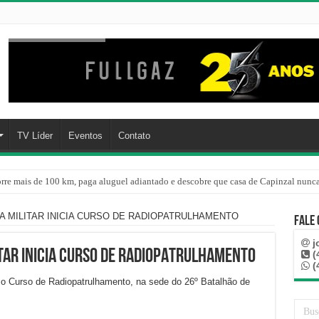
TV Líder
Eventos
Contato
re o oceano e não atinge diretamente SC, informa Defesa Civil
IA MILITAR INICIA CURSO DE RADIOPATRULHAMENTO
Fale
j
ITAR INICIA CURSO DE RADIOPATRULHAMENTO
(
(
io o Curso de Radiopatrulhamento, na sede do 26º Batalhão de