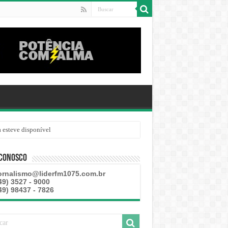
 Conosco
ornalismo@liderfm1075.com.br
49) 3527 - 9000
49) 98437 - 7826